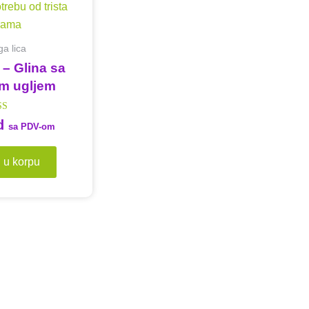
a lica
 – Glina sa
im ugljem
jeno sa
d
sa PDV-om
5.00
od 5
 u korpu