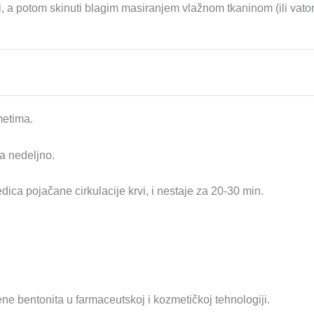
, a potom skinuti blagim masiranjem vlažnom tkaninom (ili vatom
metima.
a nedeljno.
ica pojačane cirkulacije krvi, i nestaje za 20-30 min.
 bentonita u farmaceutskoj i kozmetičkoj tehnologiji.