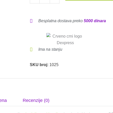
C
-
Glina
za
Besplatna dostava preko
5000 dinara
spoljnu
upotrebu
količina
Ima na stanju
SKU broj:
1025
ena
Recenzije (0)