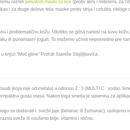
ipremu raznih
prirodnih maski za lice
(protiv akni i mitesera, za či
ao i za druge delove tela: maske protiv strija i celulita, obloge 
nu i problematičnu kožu. Ukoliko se glina nanosi na suvu kožu,
avlaku ili punomasni jogurt. To možemo učiniti neposredno pre na
u knjizi “Moć gline” Prof.dr Staniše Stojiljkovića.
sudi (koja nije od metala) u odnosu 2 : 3 (MULTI C : voda). S
 kompaktna gusta masa. Nakon toga smeša je spremna za aplikac
u se dodavati i: sveže jaje (belanac ili žumanac), usitnjeno vo
razno sveže ili osušeno bilje, vitamini i slično.