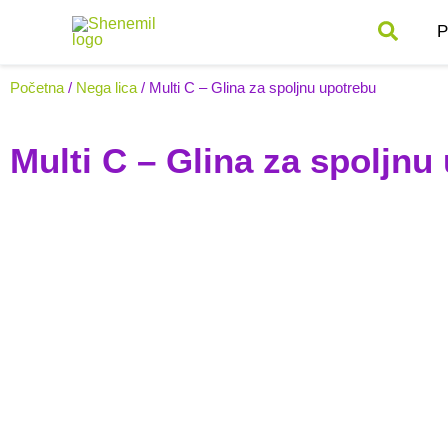
Pređi
P
na
sadržaj
Početna
/
Nega lica
/ Multi C – Glina za spoljnu upotrebu
Multi C – Glina za spoljnu