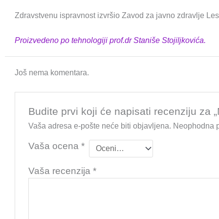
Zdravstvenu ispravnost izvršio Zavod za javno zdravlje Le
Proizvedeno po tehnologiji prof.dr Staniše Stojiljkovića.
Još nema komentara.
Budite prvi koji će napisati recenziju za 
Vaša adresa e-pošte neće biti objavljena.
Neophodna p
Vaša ocena
*
Vaša recenzija
*