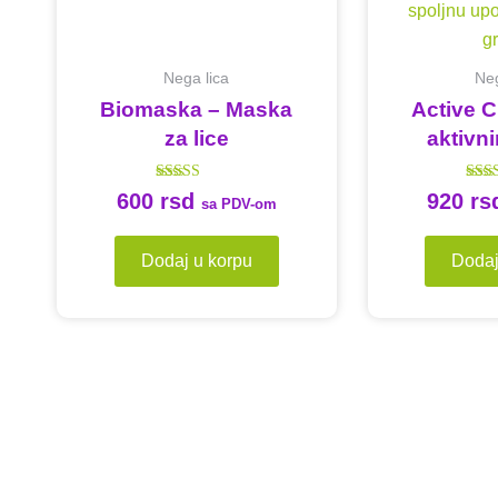
Nega lica
Neg
Biomaska – Maska
Active C
za lice
aktivn
Ocenjeno sa
Ocen
600
rsd
920
rs
sa PDV-om
4.71
od 5
Dodaj u korpu
Dodaj