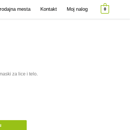
rodajna mesta
Kontakt
Moj nalog
0
ski za lice i telo.
u