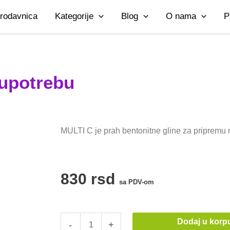
rodavnica
Kategorije
Blog
O nama
P
 upotrebu
MULTI C je prah bentonitne gline za pripremu ma
830
rsd
sa PDV-om
Multi
Dodaj u korp
-
+