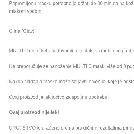
Pripremljenu masku potrebno je držati do 30 minuta na koži
mlakom vodom.
Glina (Clay).
MULTI C ne bi trebalo dovoditi u kontakt sa metalnim pred
Ne preporučuje se nanošenje MULTI C maski više od 3 put
Nakon skidanja maske može se javiti crvenilo, koje je posled
Ovaj proizvod je isključivo za spoljnu upotrebu!
Ovaj proizvod nije lek!
UPUTSTVO je urađeno prema praktičnim rezultatima primene