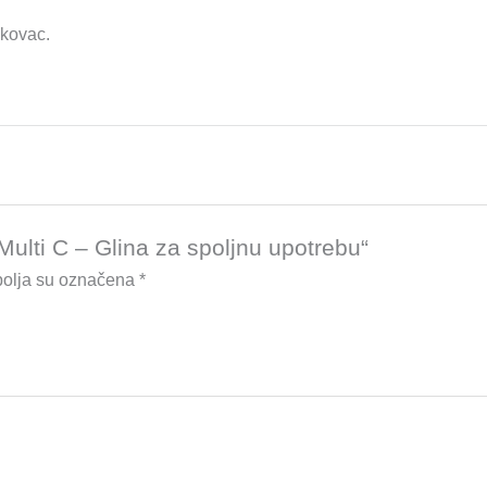
skovac.
„Multi C – Glina za spoljnu upotrebu“
olja su označena
*