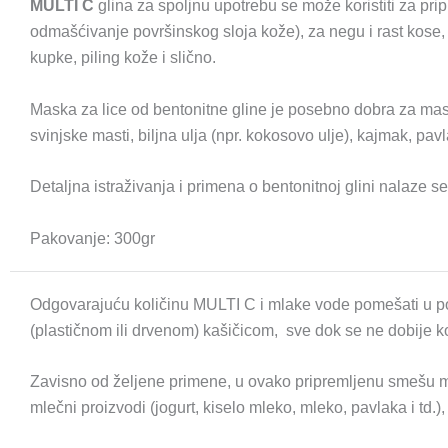
MULTI C
glina za spoljnu upotrebu se može koristiti za pr
odmašćivanje površinskog sloja kože), za negu i rast kose, k
kupke, piling kože i slično.
Maska za lice od bentonitne gline je posebno dobra za mas
svinjske masti, biljna ulja (npr. kokosovo ulje), kajmak, p
Detaljna istraživanja i primena o bentonitnoj glini nalaze se 
Pakovanje: 300gr
Odgovarajuću količinu MULTI C i mlake vode pomešati u po
(plastičnom ili drvenom) kašičicom, sve dok se ne dobije
Zavisno od željene primene, u ovako pripremljenu smešu mog
mlečni proizvodi (jogurt, kiselo mleko, mleko, pavlaka i td.), 