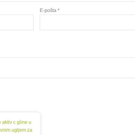
E-pošta
*