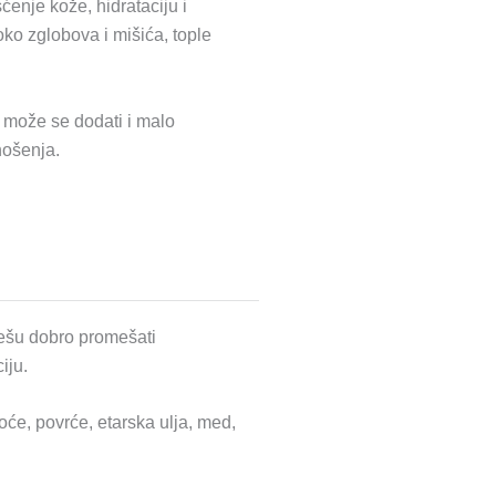
šćenje kože, hidrataciju i
oko zglobova i mišića, tople
 može se dodati i malo
nošenja.
mešu dobro promešati
iju.
će, povrće, etarska ulja, med,