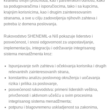
kvalitetu svojih proizvoda, kao i partnerskom odnosu, kako
sa podugovaračima i isporučiocima, tako i sa kupcima,
krajnjim korisnicima, kao i drugim zainteresovanim
stranama, a sve u cilju zadovoljenja njihovih zahteva i
potreba iz domena poslovanja.
Rukovodstvo SHENEMIL-a Niš pokazuje liderstvo i
posvećenost, i snosi odgovornost za uspostavljanje,
implementaciju, integraciju i održavanje integrisanog
sistema menadžmenta kroz:
Ispunjavanje svih zahteva i očekivanja korisnika i drugih
relevantnih zainteresovanih strana,
konstantnu analizu poslovnog okruženja i uočavanja
rizika i prilika za poslovanje,
posvećenost rukovodstva: primeni liderskih veština,
privrženosti i aktivnom učešću u svim procesima
integrisanog sistema menadžmenta;
potpunu i blagovremenu uskladjenost sa zakonima,