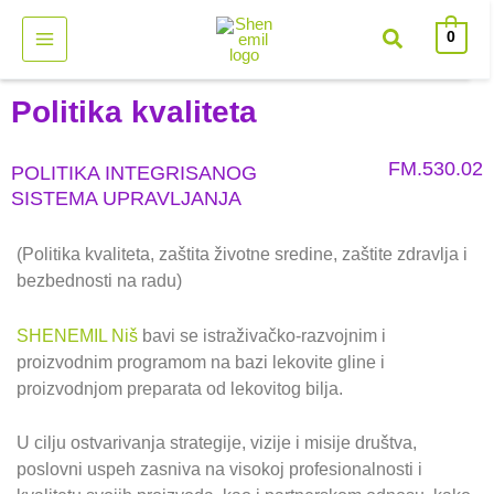
Pređi
0
na
sadržaj
Politika kvaliteta
FM.530.02
POLITIKA INTEGRISANOG
SISTEMA UPRAVLJANJA
(Politika kvaliteta, zaštita životne sredine, zaštite zdravlja i
bezbednosti na radu)
SHENEMIL Niš
bavi se istraživačko-razvojnim i
proizvodnim programom na bazi lekovite gline i
proizvodnjom preparata od lekovitog bilja.
U cilju ostvarivanja strategije, vizije i misije društva,
poslovni uspeh zasniva na visokoj profesionalnosti i