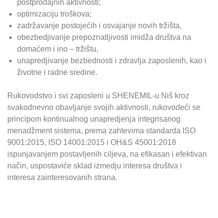
postprodajnih aktivnosti;
optimizaciju troškova;
zadržavanje postojećih i osvajanje novih tržišta,
obezbedjivanje prepoznatljivosti imidža društva na
domaćem i ino – tržištu,
unapredjivanje bezbednosti i zdravlja zaposlenih, kao i
životne i radne sredine.
Rukovodstvo i svi zaposleni u SHENEMIL-u Niš kroz
svakodnevno obavljanje svojih aktivnosti, rukovodeći se
principom kontinualnog unapredjenja integrisanog
menadžment sistema, prema zahtevima standarda ISO
9001:2015, ISO 14001:2015 i OH&S 45001:2018
ispunjavanjem postavljenih ciljeva, na efikasan i efektivan
način, uspostaviće sklad izmedju interesa društva i
interesa zainteresovanih strana.