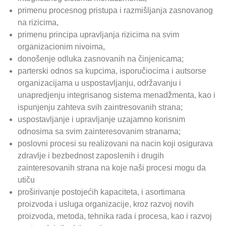
primenu procesnog pristupa i razmišljanja zasnovanog
na rizicima,
primenu principa upravljanja rizicima na svim
organizacionim nivoima,
donošenje odluka zasnovanih na činjenicama;
parterski odnos sa kupcima, isporučiocima i autsorse
organizacijama u uspostavljanju, održavanju i
unapredjenju integrisanog sistema menadžmenta, kao i
ispunjenju zahteva svih zaintresovanih strana;
uspostavljanje i upravljanje uzajamno korisnim
odnosima sa svim zainteresovanim stranama;
poslovni procesi su realizovani na nacin koji osigurava
zdravlje i bezbednost zaposlenih i drugih
zainteresovanih strana na koje naši procesi mogu da
utiču
proširivanje postojećih kapaciteta, i asortimana
proizvoda i usluga organizacije, kroz razvoj novih
proizvoda, metoda, tehnika rada i procesa, kao i razvoj