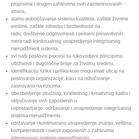
propisima i drugim zahtevima svih zainteresovanih
strana,
stalno poboljšavanje sistema kvaliteta, zaštite životne
sredine, zaštite zdravlja i bezbednosti na
radu,
društvene odgovomosti i primeni preventivnih
mera radi kontinualnog unapredjenja integrisanog
menadžment sistema,
svi naši poslovni procesi su rukovodjeni principima
održivosti i dugoročne brige za životnu sredinu,
identifikaciju rizika i prilika koje mogu imati uticaj na
poslovanje organizacije, kao i na odlučivanje
zasnovano na rizicima;
obezbedjenje stručnog, kvalitetnog i kreativnog kadra i
uključivanje svih zaposlenih u
uspostavljanje,
održavanje i unapredjenje integrisanog
sistema menadžmenta
održavanje i kontinuirano unapredjenje znanja, veština,
kompetentnosti i svesti zaposlenih o zahtevima
integrisanog sistema menadžmenta,