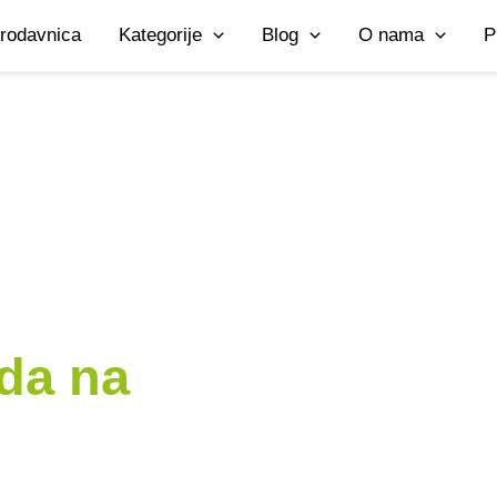
rodavnica
Kategorije
Blog
O nama
P
da na