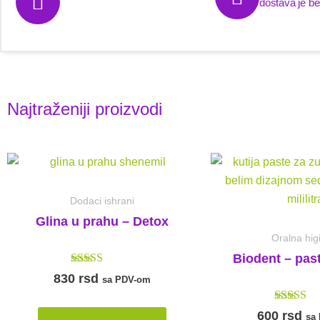
dostava je be
Najtraženiji proizvodi
Dodaci ishrani
Glina u prahu – Detox
Oralna hig
Biodent – pas
Ocenjeno sa
830
rsd
sa PDV-om
5.00
od 5
Ocenjeno
600
rsd
sa