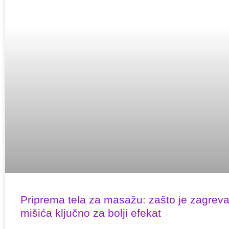
Priprema tela za masažu: zašto je zagrev
mišića ključno za bolji efekat