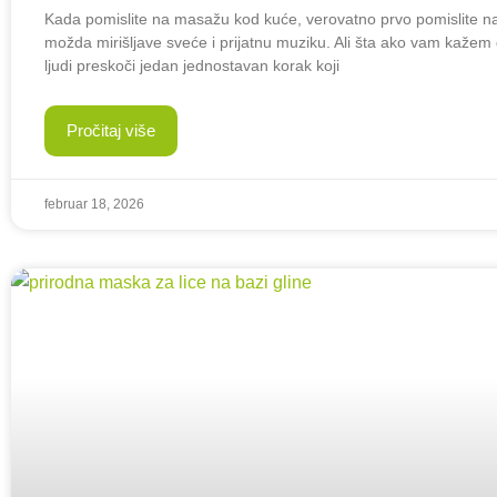
Kada pomislite na masažu kod kuće, verovatno prvo pomislite na
možda mirišljave sveće i prijatnu muziku. Ali šta ako vam kažem
ljudi preskoči jedan jednostavan korak koji
Pročitaj više
februar 18, 2026