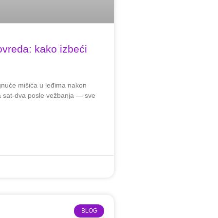
ovreda: kako izbeći
gnuće mišića u leđima nakon
lja sat-dva posle vežbanja — sve
BLOG