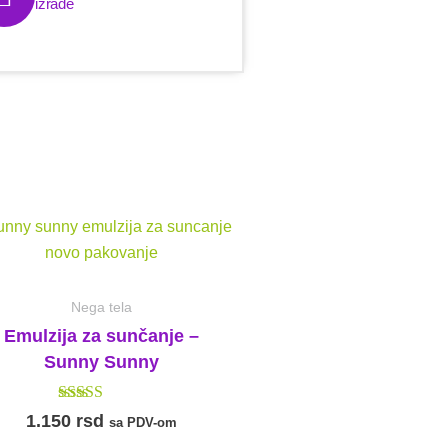
izrade
Nega tela
Emulzija za sunčanje –
Sunny Sunny
Ocenjeno sa
1.150
rsd
sa PDV-om
5.00
od 5