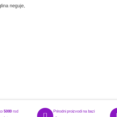
lina neguje,
ko
5000
rsd
Prirodni proizvodi na bazi