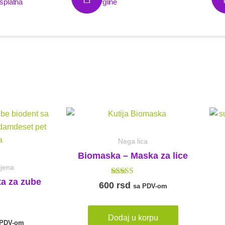
splatna
gline
Nega lica
Biomaska – Maska za lice
ijena
ta za zube
Ocenjeno sa
600
rsd
sa PDV-om
4.71
od 5
Dodaj u korpu
 sa
 PDV-om