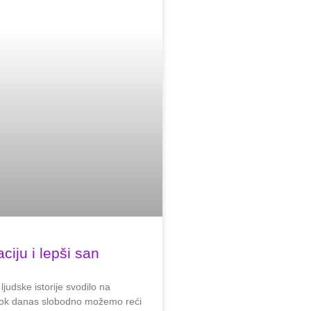
ciju i lepši san
judske istorije svodilo na
dok danas slobodno možemo reći