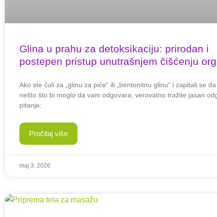
Glina u prahu za detoksikaciju: prirodan i
postepen pristup unutrašnjem čišćenju or
Ako ste čuli za „glinu za piće“ ili „bentonitnu glinu“ i zapitali se da l
nešto što bi moglo da vam odgovara, verovatno tražite jasan od
pitanje:
Pročitaj više
maj 3, 2026