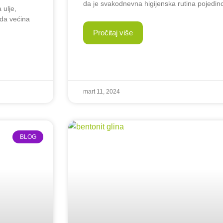
da je svakodnevna higijenska rutina pojedin
 ulje,
 da većina
Pročitaj više
mart 11, 2024
BLOG