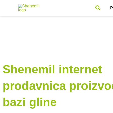
Pređi
P
na
sadržaj
Shenemil internet
prodavnica proizvo
bazi gline