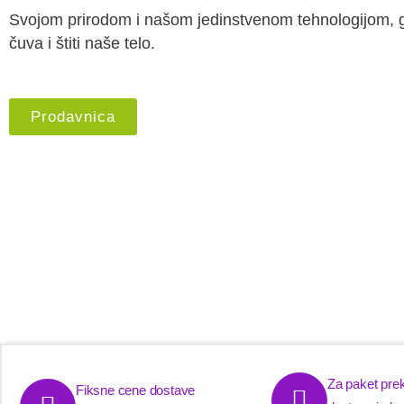
Svojom prirodom i našom jedinstvenom tehnologijom, g
čuva i štiti naše telo.
Prodavnica
Za paket pre
Fiksne cene dostave