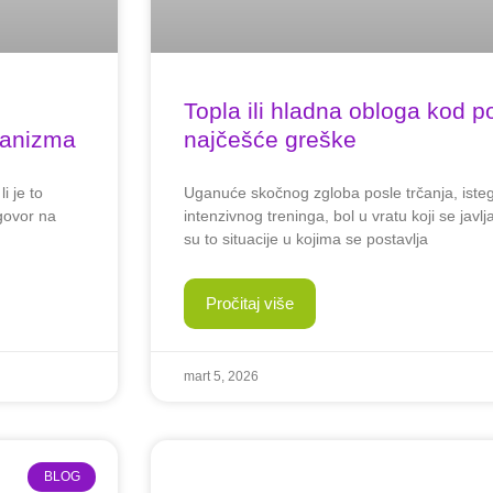
Topla ili hladna obloga kod p
ganizma
najčešće greške
i je to
Uganuće skočnog zgloba posle trčanja, iste
govor na
intenzivnog treninga, bol u vratu koji se jav
su to situacije u kojima se postavlja
Pročitaj više
mart 5, 2026
BLOG