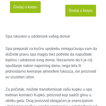
od 5
Dodaj u korpu
Dodaj u korpu
Spa iskustvo u udobnosti vašeg doma!
Spa preparati za kućnu upotrebu omogućavaju vam da
doživite pravu spa magiju bez potrebe da napuštate
toplinu i udobnost svog doma. Nezavisno da li je cilj
opuštanje nakon napornog dana, nega tela ili
jednostavno kreiranje atmosfere luksuza, ovi proizvodi
su izuzetan izbor.
Za početak, možete transformisati vašu kupku u spa
tretman koristeći Kupko, proizvod koji sadrži glinu u
obliku gela. Ovaj proizvod obogaćen je esencijalnim