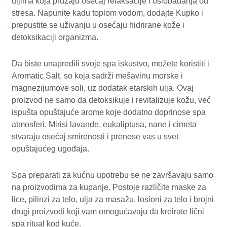
uljima koja pružaju osećaj relaksacije i oslobađanja od
stresa. Napunite kadu toplom vodom, dodajte Kupko i
prepustite se uživanju u osećaju hidrirane kože i
detoksikaciji organizma.
Da biste unapredili svoje spa iskustvo, možete koristiti i
Aromatic Salt, so koja sadrži mešavinu morske i
magnezijumove soli, uz dodatak etarskih ulja. Ovaj
proizvod ne samo da detoksikuje i revitalizuje kožu, već
ispušta opuštajuće arome koje dodatno doprinose spa
atmosferi. Mirisi lavande, eukaliptusa, nane i cimeta
stvaraju osećaj smirenosti i prenose vas u svet
opuštajućeg ugođaja.
Spa preparati za kućnu upotrebu se ne završavaju samo
na proizvodima za kupanje. Postoje različite maske za
lice, pilinzi za telo, ulja za masažu, losioni za telo i brojni
drugi proizvodi koji vam omogućavaju da kreirate lični
spa ritual kod kuće.