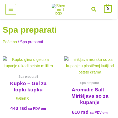
Pređi
0
na
sadržaj
Spa preparati
Početna
/ Spa preparati
Spa preparati
Kupko – Gel za
Spa preparati
toplu kupku
Aromatic Salt –
Mirišljava so za
kupanje
Ocenjeno
440
rsd
sa PDV-om
sa
610
rsd
sa PDV-om
4.50