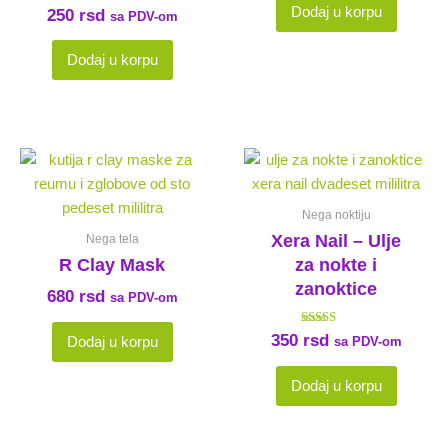
od 5
Ocenjeno sa
Dodaj u korpu
250
rsd
sa PDV-om
5.00
od 5
Dodaj u korpu
Nega noktiju
Xera Nail – Ulje
Nega tela
R Clay Mask
za nokte i
zanoktice
680
rsd
sa PDV-om
Ocenjeno
350
rsd
Dodaj u korpu
sa PDV-om
sa
4.00
od 5
Dodaj u korpu