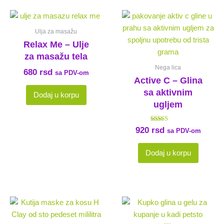
Ulja za masažu
Relax Me – Ulje
za masažu tela
Nega lica
680
rsd
sa PDV-om
Active C – Glina
sa aktivnim
Dodaj u korpu
ugljem
Ocenjeno sa
920
rsd
sa PDV-om
5.00
od 5
Dodaj u korpu