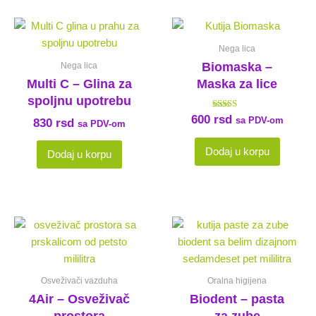
Nega lica
Biomaska –
Nega lica
Multi C – Glina za
Maska za lice
spoljnu upotrebu
Ocenjeno sa
600
rsd
sa PDV-om
830
rsd
sa PDV-om
4.71
od 5
Dodaj u korpu
Dodaj u korpu
Raspon
Ovaj
cena:
proizvod
od
ima
640 rsd
više
do
Osveživači vazduha
Oralna higijena
varijanti.
750 rsd
4Air – Osveživač
Biodent – pasta
Opcije