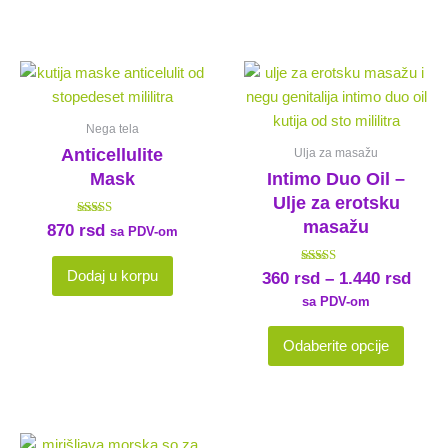
proizvoda.
Ras
Ovaj
cena
proizv
od
ima
360 
Nega tela
više
do
Anticellulite
Ulja za masažu
varijant
1.44
Mask
Intimo Duo Oil –
Opcije
Ulje za erotsku
mogu
masažu
Ocenjeno
870
rsd
biti
sa PDV-om
sa
4.50
izabra
od 5
Ocenjeno sa
Dodaj u korpu
360
rsd
–
1.440
rsd
na
5.00
od 5
sa PDV-om
stranic
proizv
Odaberite opcije