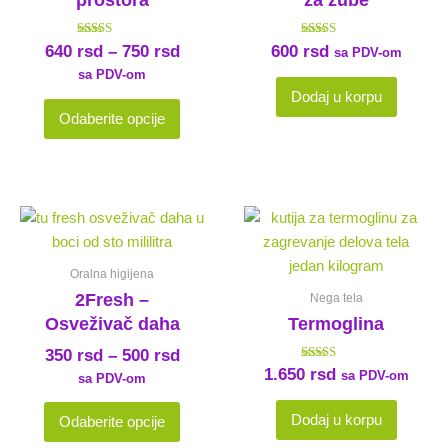
prostora
za zube
mogu
biti
Ocenjeno
Ocenjeno sa
640
rsd
–
750
rsd
600
rsd
izabrane
sa PDV-om
sa
5.00
4.50
od 5
sa PDV-om
na
od 5
Dodaj u korpu
stranici
Odaberite opcije
proizvoda.
Raspon
Ovaj
cena:
proizvod
od
ima
350 rsd
Oralna higijena
više
do
2Fresh –
Nega tela
varijanti.
500 rsd
Osveživač daha
Termoglina
Opcije
mogu
350
rsd
–
500
rsd
Ocenjeno sa
1.650
rsd
biti
sa PDV-om
sa PDV-om
5.00
od 5
izabrane
Dodaj u korpu
Odaberite opcije
na
stranici