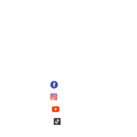
Dodaci ishrani
Osveživači vazduha
Oralna higijena
Ulja za masažu
Spa preparati
Preparati za nos
Pratite nas
Facebook
Instagram
YouTube
Tik Tok