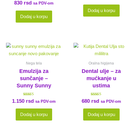
Ocenjeno sa
830
rsd
sa PDV-om
5.00
od 5
Dodaj u korpu
Dodaj u korpu
Nega tela
Oralna higijena
Emulzija za
Dental ulje – za
sunčanje –
mućkanje u
Sunny Sunny
ustima
Ocenjeno sa
Ocenjeno sa
1.150
rsd
680
rsd
sa PDV-om
sa PDV-om
5.00
5.00
od 5
od 5
Dodaj u korpu
Dodaj u korpu