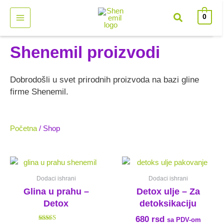
Pređi
0
na
sadržaj
Shenemil proizvodi
Dobrodošli u svet prirodnih proizvoda na bazi gline
firme Shenemil.
Početna
/ Shop
Dodaci ishrani
Dodaci ishrani
Glina u prahu –
Detox ulje – Za
Detox
detoksikaciju
680
rsd
sa PDV-om