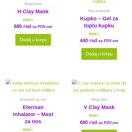
Nega kose
H Clay Mask
Spa preparati
Kupko – Gel za
toplu kupku
Ocenjeno sa
680
rsd
sa PDV-om
5.00
od 5
Ocenjeno
Dodaj u korpu
440
rsd
sa PDV-om
sa
4.50
od 5
Dodaj u korpu
Preparati za nos
Nega tela
Eterisan
V Clay Mask
Inhalator – Mast
za nos
Ocenjeno
680
rsd
sa PDV-om
sa
4.00