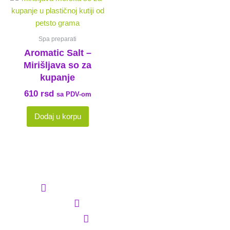
Spa preparati
Aromatic Salt –
Mirišljava so za
kupanje
610
rsd
sa PDV-om
Dodaj u korpu
Shenemil
Ul. Pobede 139, 18106, Gabrovac
+38165 8303222
018 221320